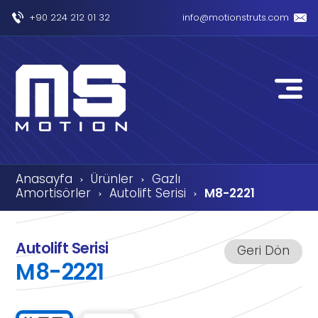
+90 224 212 01 32
info@motionstruts.com
Anasayfa
Ürünler
Gazlı
›
›
Amortisörler
Autolift Serisi
M8-2221
›
›
Autolift Serisi
Geri Dön
M8-2221