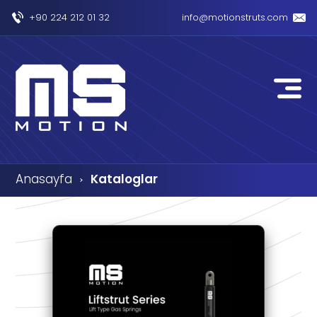
+90 224 212 01 32
info@motionstruts.com
Anasayfa
Kataloglar
›