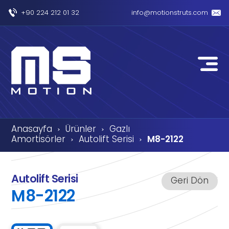
+90 224 212 01 32
info@motionstruts.com
Anasayfa
Ürünler
Gazlı
›
›
Amortisörler
Autolift Serisi
M8-2122
›
›
Autolift Serisi
Geri Dön
M8-2122