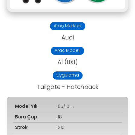
Araç Markası
Audi
Araç Modeli
A1 (8X1)
Uygulama
Tailgate - Hatchback
Model Yılı
: 05/10 →
Boru Çap
: 18
Strok
: 210