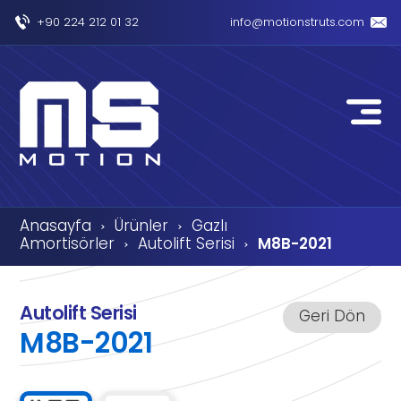
+90 224 212 01 32
info@motionstruts.com
Anasayfa
Ürünler
Gazlı
›
›
Amortisörler
Autolift Serisi
M8B-2021
›
›
Autolift Serisi
Geri Dön
M8B-2021