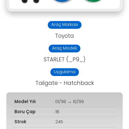
Araç Markası
Toyota
Araç Modeli
STARLET (_P9_)
Uygulama
Tailgate - Hatchback
Model Yılı
: 01/96 → 10/99
Boru Çap
: 18
Strok
: 245