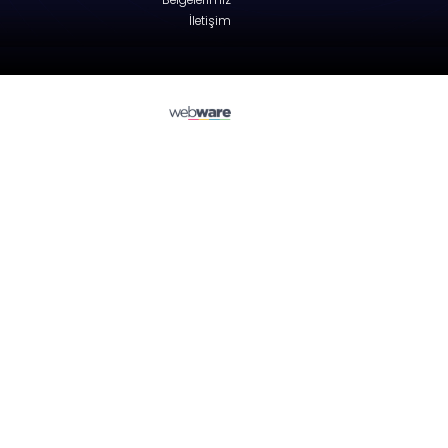
Jaguar
S-TYPE (CCX)
Engine hood - Sedan