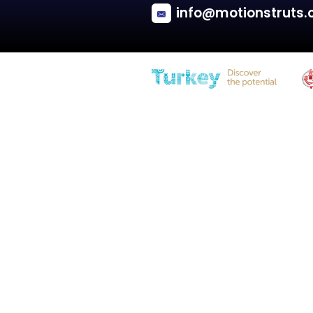
Dacia
LODGY
Engine hood - Van/Minivan