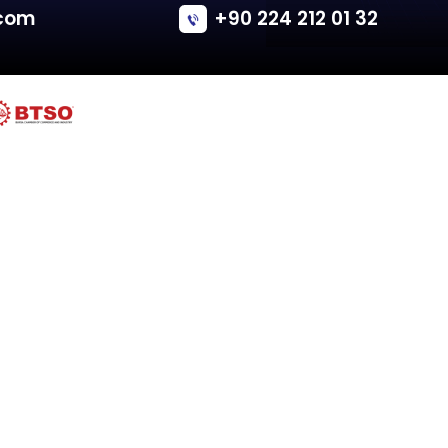
Citroen
C4 PICASSO
Tailgate - Van/Minivan