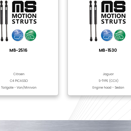
Steel
Black Epoxy Paint
nılan Ürünler