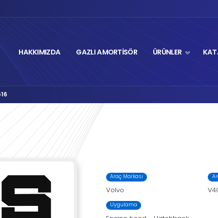
HAKKIMIZDA
GA
Autolift Serisi
M8-2616
›