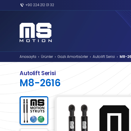
+90 224 212 01 32
Anasayfa
Ürünler
Gazlı Amortisörler
›
›
›
Autolift Serisi
M8-2616