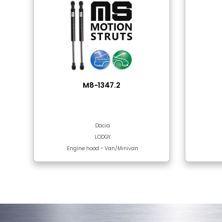
Tube Material
Rod Surface
Sıkça Birlikte Kulla
Bu bölümde ürün bulunmamaktadır!