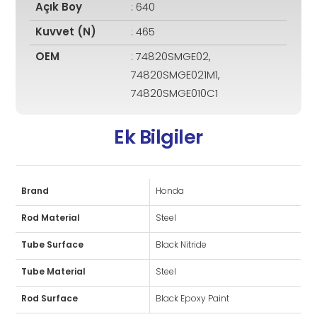
Açık Boy
: 640
Kuvvet (N)
: 465
OEM
: 74820SMGE02,
74820SMGE021M1,
74820SMGE010C1
Ek Bilgiler
Brand
Honda
Rod Material
Steel
Tube Surface
Black Nitride
Tube Material
Steel
Rod Surface
Black Epoxy Paint