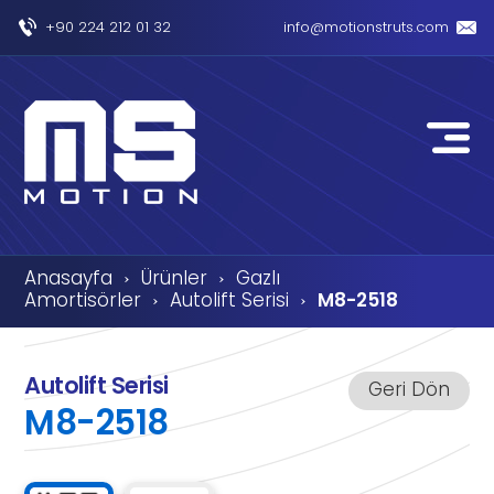
+90 224 212 01 32
info@motionstruts.com
Anasayfa
Ürünler
Gazlı
›
›
Amortisörler
Autolift Serisi
M8-2518
›
›
Autolift Serisi
Geri Dön
M8-2518