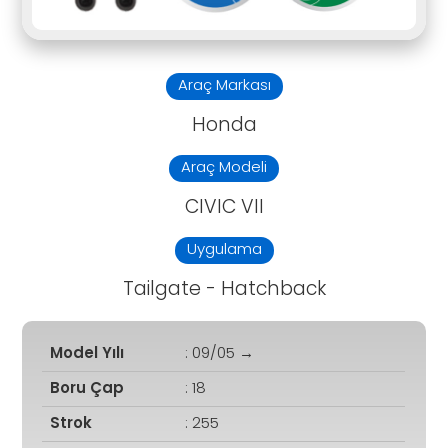
Araç Markası
Honda
Araç Modeli
CIVIC VII
Uygulama
Tailgate - Hatchback
Model Yılı
: 09/05 →
Boru Çap
: 18
Strok
: 255