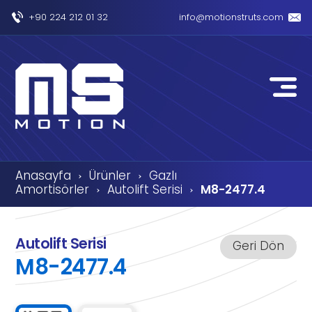
+90 224 212 01 32
info@motionstruts.com
Anasayfa
Ürünler
Gazlı
›
›
Amortisörler
Autolift Serisi
M8-2477.4
›
›
Autolift Serisi
Geri Dön
M8-2477.4