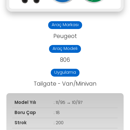
Araç Markası
Peugeot
Araç Modeli
806
Uygulama
Tailgate - Van/Minivan
Model Yılı
: 11/95 → 10/97
Boru Çap
: 18
Strok
: 200