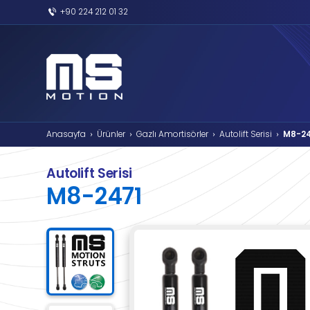
+90 224 212 01 32
Anasayfa
Ürünler
Gazlı Amortisörler
›
›
›
Autolift Serisi
M8-2471