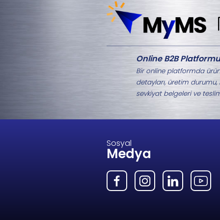
Aynı Kategorideki 
M8-1529