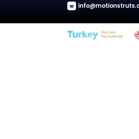
MINI
PACEMAN (R61)
Tailgate - Coupe