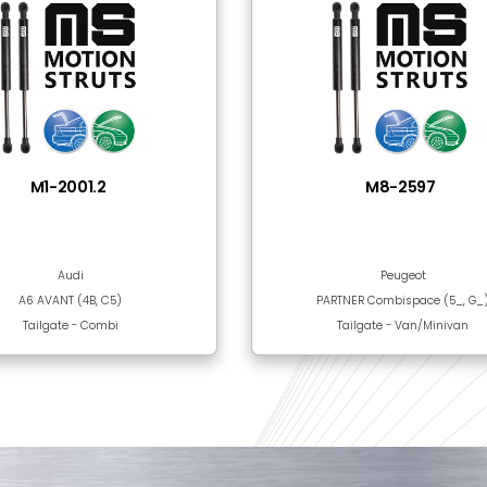
Steel
Black Epoxy Paint
nılan Ürünler