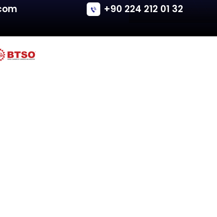
Audi
A6 AVANT (4B, C5)
Tailgate - Combi