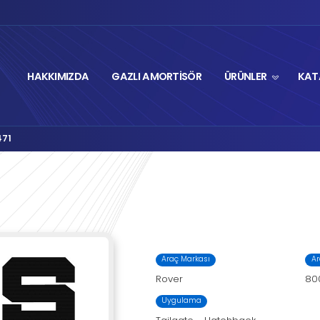
HAKKIMIZDA
GA
Autolift Serisi
M8-2471
›