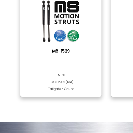
Tube Material
Rod Surface
Sıkça Birlikte Kulla
Bu bölümde ürün bulunmamaktadır!