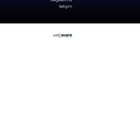
Peugeot
PARTNER Combispace (5_, G_)
Tailgate - Van/Minivan