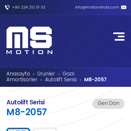
+90 224 212 01 32
info@motionstruts.com
Anasayfa
Ürünler
Gazlı
›
›
Amortisörler
Autolift Serisi
M8-2057
›
›
Autolift Serisi
Geri Dön
M8-2057