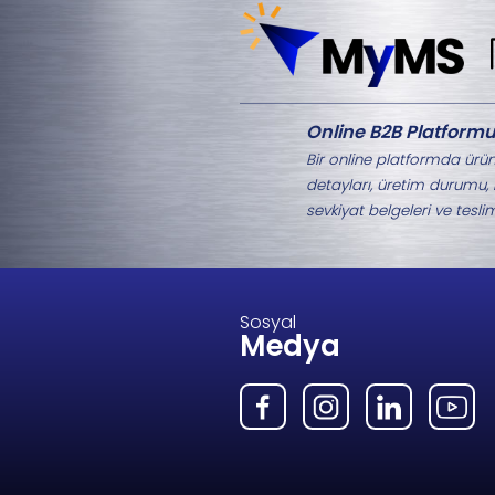
Aynı Kategorideki 
M1-2078