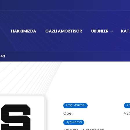
HAKKIMIZDA
GA
Autolift Serisi
M8-1443
›