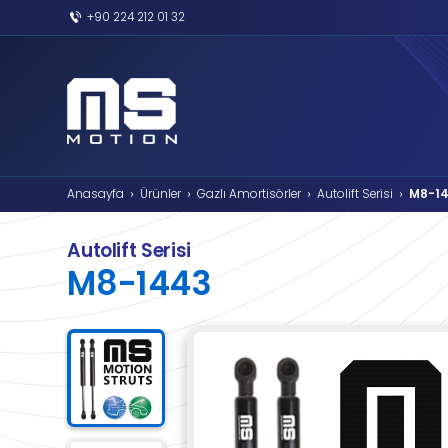
+90 224 212 01 32
Anasayfa
Ürünler
Gazlı Amortisörler
›
›
›
Autolift Serisi
M8-1443