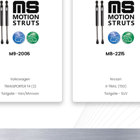
Steel
Black Epoxy Paint
nılan Ürünler