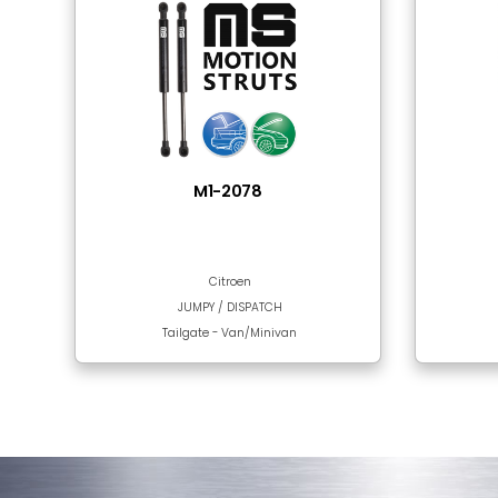
Tube Material
Rod Surface
Sıkça Birlikte Kulla
Bu bölümde ürün bulunmamaktadır!