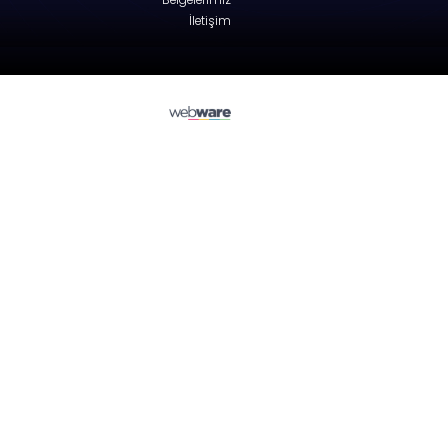
Nissan
X-TRAIL (T30)
Tailgate - SUV