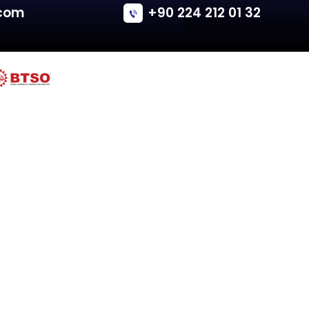
Volkswagen
TRANSPORTER T4 (S)
Tailgate - Van/Minivan