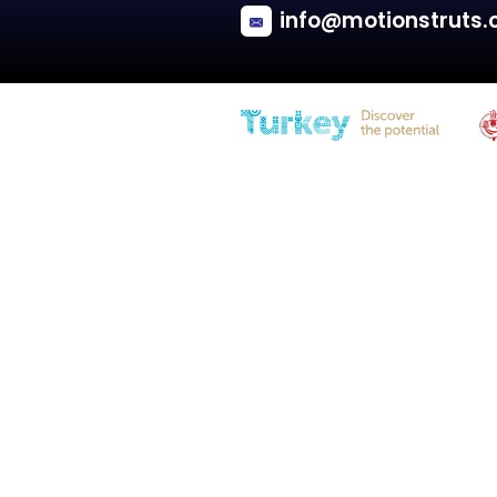
Citroen
JUMPY / DISPATCH
Tailgate - Van/Minivan