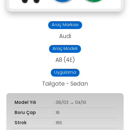
Araç Markası
Audi
Araç Modeli
A8 (4E)
Uygulama
Tailgate - Sedan
Model Yılı
: 08/03 → 04/10
Boru Çap
: 18
Strok
: 165