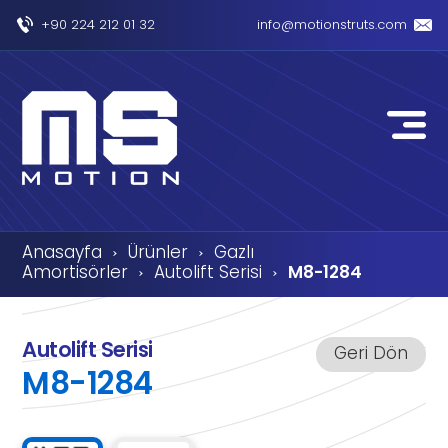
+90 224 212 01 32
info@motionstruts.com
Anasayfa
Ürünler
Gazlı
›
›
Amortisörler
Autolift Serisi
M8-1284
›
›
Autolift Serisi
Geri Dön
M8-1284