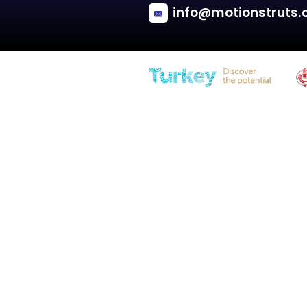
Vauxhall
NOVA
Tailgate - Hatchback, With wiper