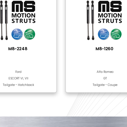
Steel
Black Epoxy Paint
nılan Ürünler