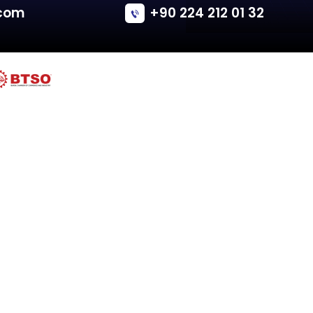
Ford
ESCORT VI, VII
Tailgate - Hatchback