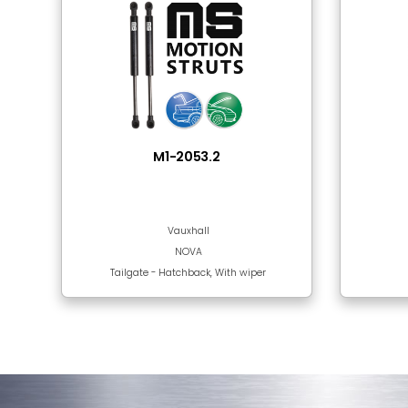
Tube Material
Rod Surface
Sıkça Birlikte Kulla
Bu bölümde ürün bulunmamaktadır!