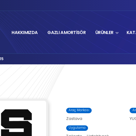
HAKKIMIZDA
GA
Autolift Serisi
M8-1215
›