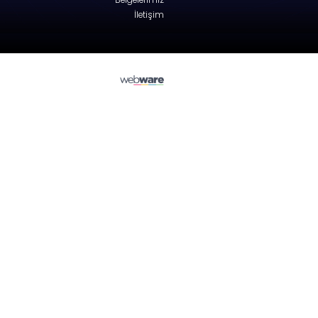
Alfa Romeo
GT
Tailgate - Coupe