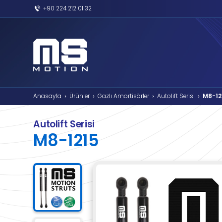
+90 224 212 01 32
Anasayfa
Ürünler
Gazlı Amortisörler
›
›
›
Autolift Serisi
M8-1215