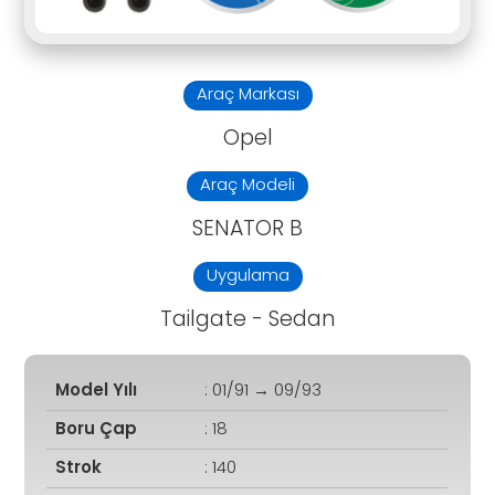
Araç Markası
Opel
Araç Modeli
SENATOR B
Uygulama
Tailgate - Sedan
Model Yılı
: 01/91 → 09/93
Boru Çap
: 18
Strok
: 140