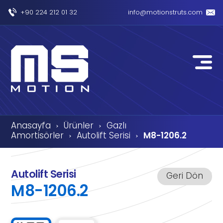
+90 224 212 01 32
info@motionstruts.com
Anasayfa
Ürünler
Gazlı
›
›
Amortisörler
Autolift Serisi
M8-1206.2
›
›
Autolift Serisi
Geri Dön
M8-1206.2