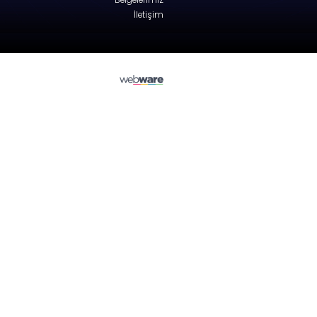
Peugeot
607 (9D, 9U)
Engine hood - Sedan