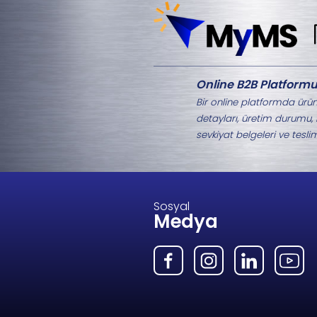
Aynı Kategorideki 
M8-2603.3