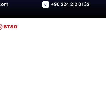
Ford
C-MAX II
Tailgate - Van/Minivan