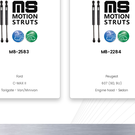
Steel
Black Epoxy Paint
nılan Ürünler