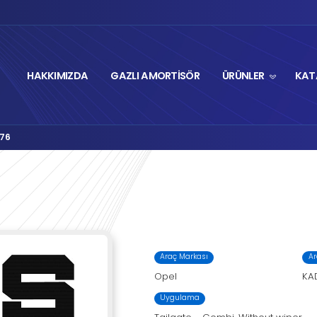
HAKKIMIZDA
GA
Autolift Serisi
M1-2076
›