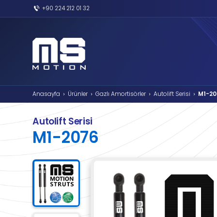
+90 224 212 01 32
Anasayfa
Ürünler
Gazlı Amortisörler
›
›
›
Autolift Serisi
M1-2076