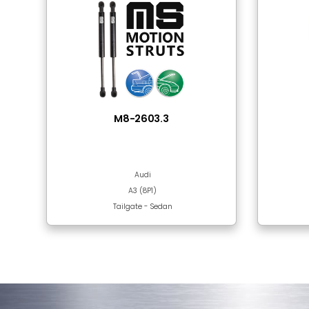
Tube Material
Rod Surface
Sıkça Birlikte Kulla
Bu bölümde ürün bulunmamaktadır!