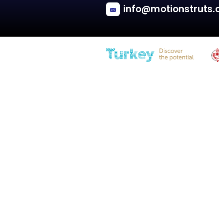
Audi
A3 (8P1)
Tailgate - Sedan