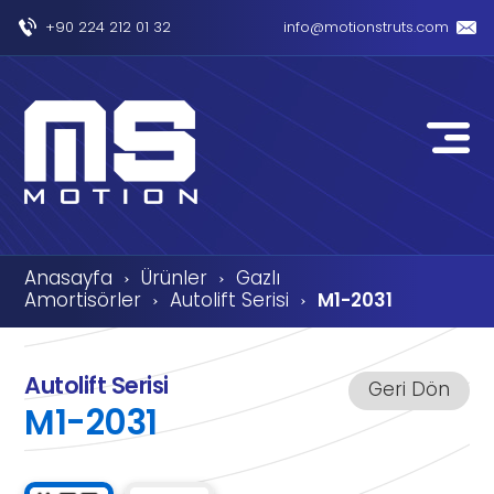
+90 224 212 01 32
info@motionstruts.com
Anasayfa
Ürünler
Gazlı
›
›
Amortisörler
Autolift Serisi
M1-2031
›
›
Autolift Serisi
Geri Dön
M1-2031