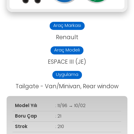
Araç Markası
Renault
Araç Modeli
ESPACE III (JE)
Uygulama
Tailgate - Van/Minivan, Rear window
Model Yılı
: 11/96 → 10/02
Boru Çap
: 21
Strok
: 210