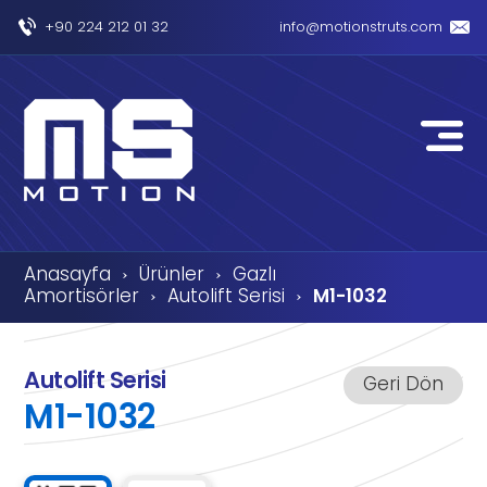
+90 224 212 01 32
info@motionstruts.com
Anasayfa
Ürünler
Gazlı
›
›
Amortisörler
Autolift Serisi
M1-1032
›
›
Autolift Serisi
Geri Dön
M1-1032