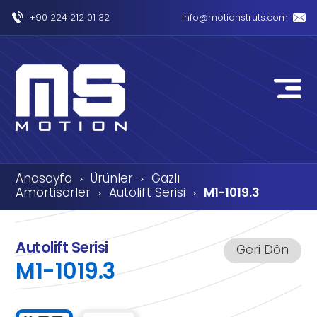
+90 224 212 01 32
info@motionstruts.com
Anasayfa
Ürünler
Gazlı
›
›
Amortisörler
Autolift Serisi
M1-1019.3
›
›
Autolift Serisi
Geri Dön
M1-1019.3