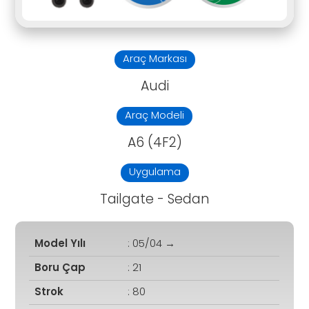
Araç Markası
Audi
Araç Modeli
A6 (4F2)
Uygulama
Tailgate - Sedan
Model Yılı
: 05/04 →
Boru Çap
: 21
Strok
: 80