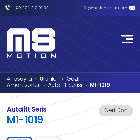
+90 224 212 01 32
info@motionstruts.com
Anasayfa
Ürünler
Gazlı
›
›
Amortisörler
Autolift Serisi
M1-1019
›
›
Autolift Serisi
Geri Dön
M1-1019