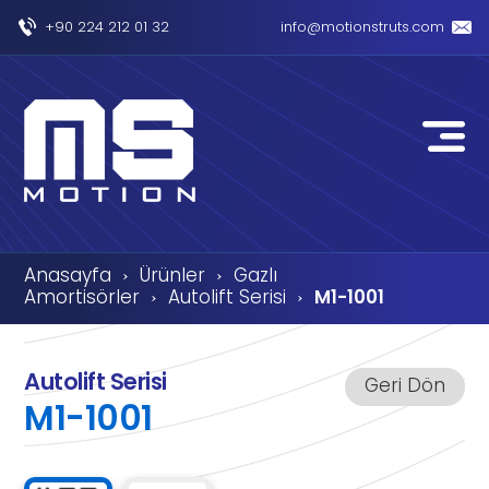
+90 224 212 01 32
info@motionstruts.com
Anasayfa
Ürünler
Gazlı
›
›
Amortisörler
Autolift Serisi
M1-1001
›
›
Autolift Serisi
Geri Dön
M1-1001