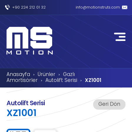
+90 224 212 01 32
info@motionstruts.com
Anasayfa
Ürünler
Gazlı
›
›
Amortisörler
Autolift Serisi
XZ1001
›
›
Autolift Serisi
Geri Dön
XZ1001